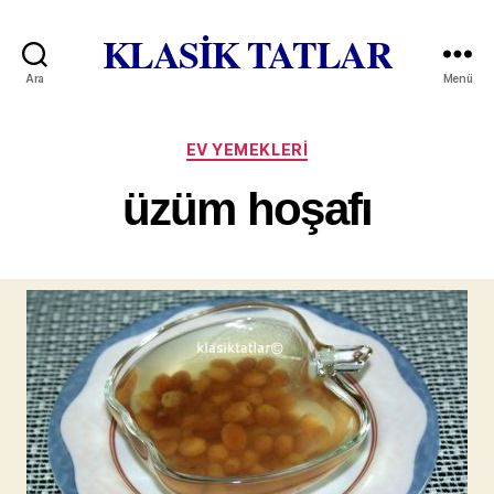
KLASİK TATLAR
Ara
Menü
Kategoriler
EV YEMEKLERI
üzüm hoşafı