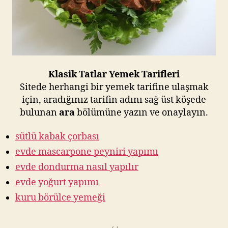
Klasik Tatlar Yemek Tarifleri
Sitede herhangi bir yemek tarifine ulaşmak
için, aradığınız tarifin adını sağ üst köşede
bulunan
ara
bölümüne yazın ve onaylayın.
sütlü kabak çorbası
evde mascarpone peyniri yapımı
evde dondurma nasıl yapılır
evde yoğurt yapımı
kuru börülce yemeği