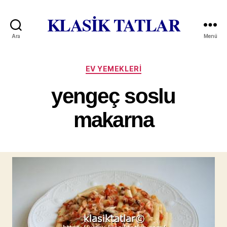
KLASİK TATLAR
Ara
Menü
Kategoriler
EV YEMEKLERI
yengeç soslu
makarna