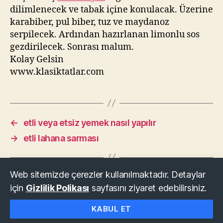
dilimlenecek ve tabak içine konulacak. Üzerine
karabiber, pul biber, tuz ve maydanoz
serpilecek. Ardından hazırlanan limonlu sos
gezdirilecek. Sonrası malum.
Kolay Gelsin
www.klasiktatlar.com
←
etli veya etsiz yemek nasıl yapılır
→
etli lahana sarması
Web sitemizde çerezler kullanılmaktadır. Detaylar
için
Gizlilik Polikası
sayfasını ziyaret edebilirsiniz.
© 2026
KLASİK TATLAR
Yukarı
↑
KABUL ET