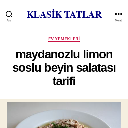
KLASİK TATLAR
Ara
Menü
Kategoriler
EV YEMEKLERI
maydanozlu limon
soslu beyin salatası
tarifi