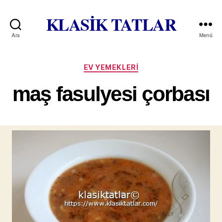
KLASİK TATLAR
Ara
Menü
Kategoriler
EV YEMEKLERI
maş fasulyesi çorbası