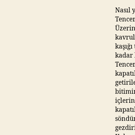
Nasıl 
Tencer
Üzerin
kavrul
kaşığı
kadar 
Tencer
kapatı
getiri
bitimi
içleri
kapatı
söndür
gezdir