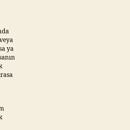
ında
 veya
sa ya
asanın
k
ırasa
im
k