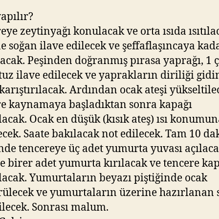
yapılır?
eye zeytinyağı konulacak ve orta ısıda ısıtıla
e soğan ilave edilecek ve şeffaflaşıncaya kad
acak. Peşinden doğranmış pırasa yaprağı, 1 
 tuz ilave edilecek ve yaprakların diriliği gid
karıştırılacak. Ardından ocak ateşi yükseltile
e kaynamaya başladıktan sonra kapağı
lacak. Ocak en düşük (kısık ateş) ısı konumun
lecek. Saate bakılacak not edilecek. Tam 10 da
nde tencereye üç adet yumurta yuvası açılaca
ne birer adet yumurta kırılacak ve tencere ka
lacak. Yumurtaların beyazı piştiğinde ocak
ülecek ve yumurtaların üzerine hazırlanan 
ilecek. Sonrası malum.