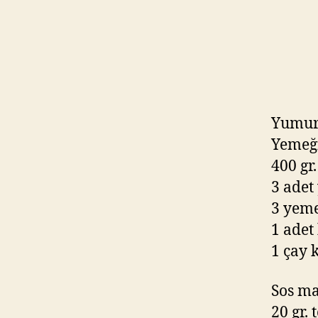
Yumurt
Yemeğ
400 gr
3 adet
3 yeme
1 adet
1 çay k
Sos ma
20 gr. 