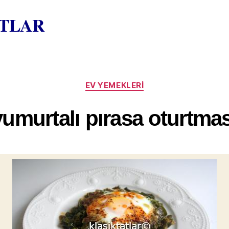
ATLAR
Kategoriler
EV YEMEKLERI
yumurtalı pırasa oturtmas