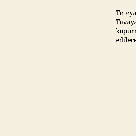
Tereya
Tavaya
köpürm
edilec