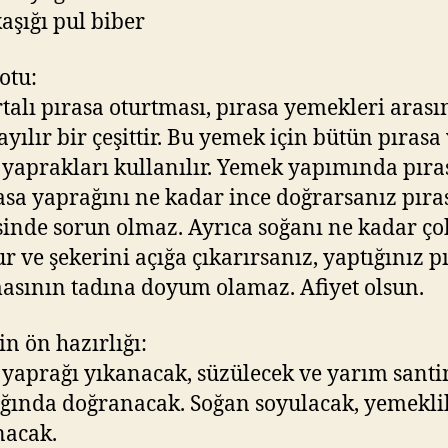
kaşığı pul biber
otu:
alı pırasa oturtması, pırasa yemekleri aras
sayılır bir çeşittir. Bu yemek için bütün pırasa
 yaprakları kullanılır. Yemek yapımında pıra
asa yaprağını ne kadar ince doğrarsanız pır
inde sorun olmaz. Ayrıca soğanı ne kadar ço
r ve şekerini açığa çıkarırsanız, yaptığınız p
asının tadına doyum olamaz. Afiyet olsun.
n ön hazırlığı:
 yaprağı yıkanacak, süzülecek ve yarım sant
ığında doğranacak. Soğan soyulacak, yemekli
nacak.