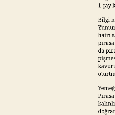
1 çay 
Bilgi n
Yumurt
hatrı 
pırasa
da pır
pişmes
kavuru
oturtm
Yemeği
Pırasa
kalınl
doğra