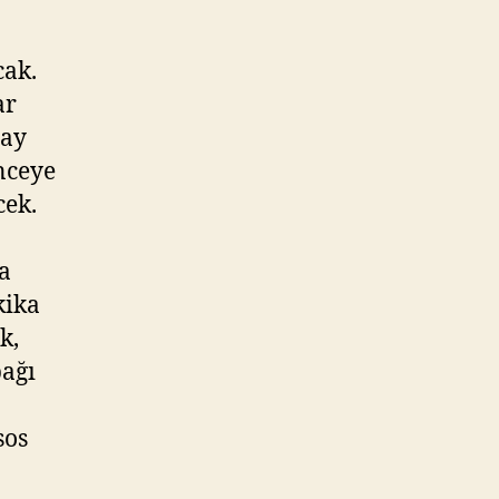
cak.
ar
çay
inceye
cek.
a
kika
k,
pağı
sos