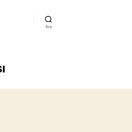
Ara
ı