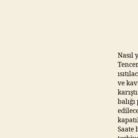
Nasıl 
Tencer
ısıtıl
ve kav
karışt
balığı
edilec
kapatı
Saate 