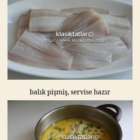
balık pişmiş, servise hazır