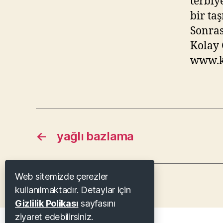
terbiy
bir ta
Sonra
Kolay 
www.kl
←
yağlı bazlama
Web sitemizde çerezler
kullanılmaktadır. Detaylar için
Gizlilik Polikası
sayfasını
ziyaret edebilirsiniz.