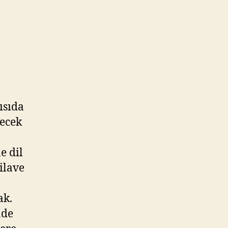
ısıda
lecek
e dil
ilave
ak.
nde