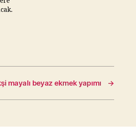
cere
acak.
kşi mayalı beyaz ekmek yapımı
→