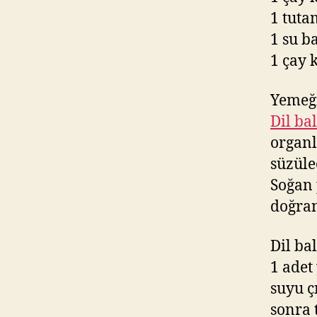
1 tut
1 su b
1 çay k
Yemeği
Dil ba
organl
süzüle
Soğan 
doğran
Dil ba
1 adet
suyu ç
sonra 