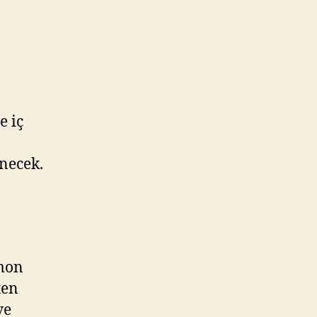
e iç
ünecek.
imon
ten
ve