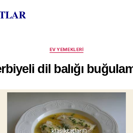
ATLAR
Kategoriler
EV YEMEKLERI
erbiyeli dil balığı buğula