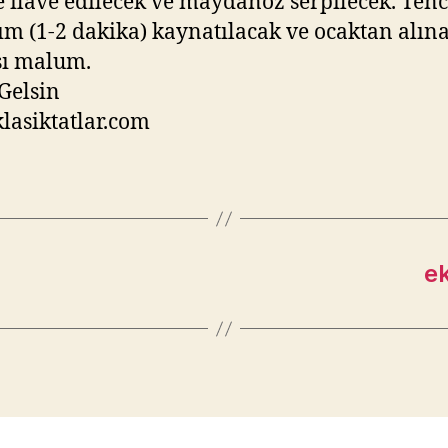
e ilave edilecek ve maydanoz serpilecek. Ten
şım (1-2 dakika) kaynatılacak ve ocaktan alın
sı malum.
Gelsin
asiktatlar.com
e