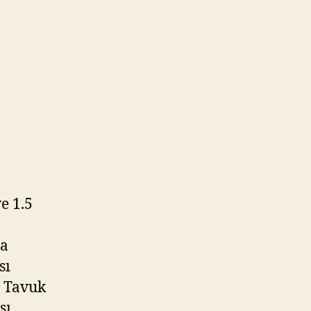
e 1.5
ra
sı
. Tavuk
sı