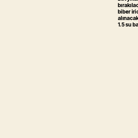
bırakıla
biber ir
alınacak
1.5 su b