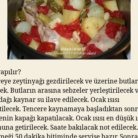
yapılır?
eye zeytinyağı gezdirilecek ve üzerine butlar
cek. Butların arasına sebzeler yerleştirilecek v
dağı kaynar su ilave edilecek. Ocak ısısı
tilecek. Tencere kaynamaya başladıktan son
enin kapağı kapatılacak. Ocak ısısı en düşük ı
na getirilecek. Saate bakılacak not edilecek
meği 50 dakika bitiminde servise hazır. Sonra