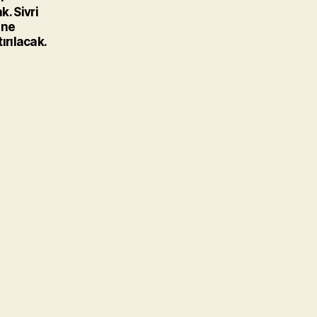
. Sivri
ine
ırılacak.