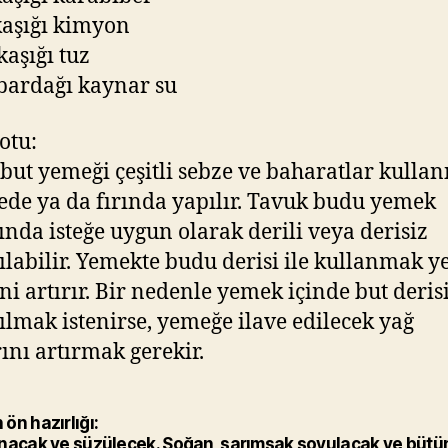
kaşığı kimyon
 kaşığı tuz
 bardağı kaynar su
otu:
but yemeği çeşitli sebze ve baharatlar kullan
ede ya da fırında yapılır. Tavuk budu yemek
nda isteğe uygun olarak derili veya derisiz
ılabilir. Yemekte budu derisi ile kullanmak 
ini artırır. Bir nedenle yemek içinde but deris
ılmak istenirse, yemeğe ilave edilecek yağ
ını artırmak gerekir.
ön hazırlığı:
anacak ve süzülecek. Soğan, sarımsak soyulacak ve bütü