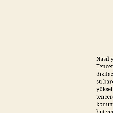
Nasıl 
Tencer
dizile
su bar
yüksel
tencer
konumu
but ye