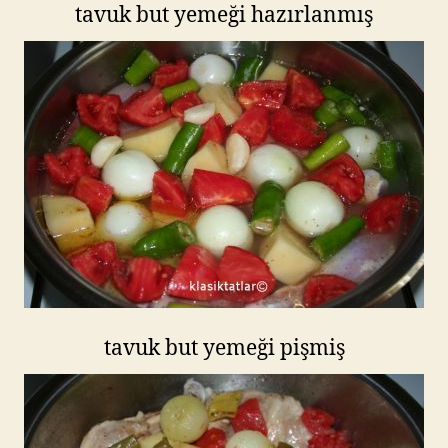
tavuk but yemeği hazırlanmış
tavuk but yemeği pişmiş