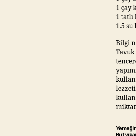
1 çay 
1 tatlı
1.5 su
Bilgi n
Tavuk 
tencer
yapımı
kullan
lezzet
kullan
miktar
Yemeğin 
But yık