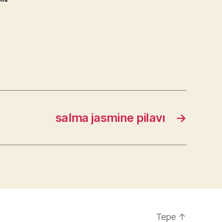
salma jasmine pilavı
→
Tepe
↑