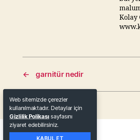
malum
Kolay 
www.kl
←
garnitür nedir
Web sitemizde çerezler
kullanılmaktadır. Detaylar için
Gizlilik Polikası
sayfasını
ziyaret edebilirsiniz.
© 2026
KLASİK TATLAR
KABUL ET