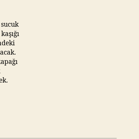
e sucuk
 kaşığı
indeki
lacak.
kapağı
k
ek.