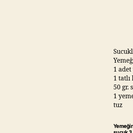
Sucukl
Yemeğ
1 adet
1 tatlı
50 gr.
1 yeme
tuz
Yemeğin 
sucuk 3 