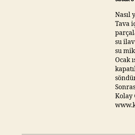
Nasıl 
Tava i
parçal
su ila
su mik
Ocak ı
kapatı
söndür
Sonra
Kolay 
www.kl