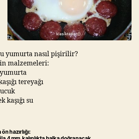
u yumurta nasıl pişirilir?
in malzemeleri:
 yumurta
 kaşığı tereyağı
 sucuk
k kaşığı su
ön hazırlığı:
ila 4 mm. kalınlıkta halka doğranacak.