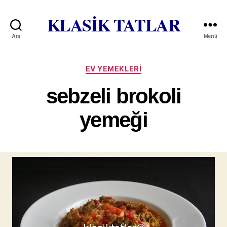
KLASİK TATLAR
Ara
Menü
Kategoriler
EV YEMEKLERI
sebzeli brokoli
yemeği