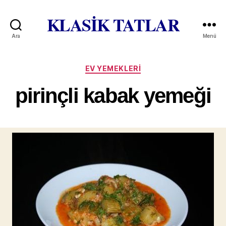
KLASİK TATLAR
Ara
Menü
Kategoriler
EV YEMEKLERI
pirinçli kabak yemeği