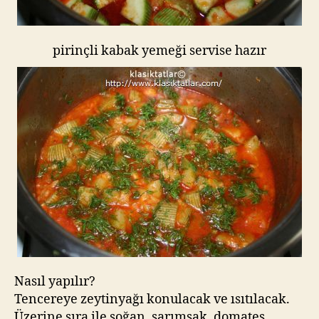
pirinçli kabak yemeği servise hazır
Nasıl yapılır?
Tencereye zeytinyağı konulacak ve ısıtılacak.
Üzerine sıra ile soğan, sarımsak, domates