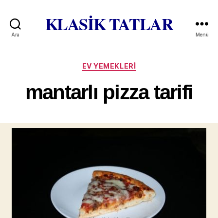
KLASİK TATLAR
Ara
Menü
Kategoriler
EV YEMEKLERI
mantarlı pizza tarifi