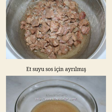
Et suyu sos için ayrılmış