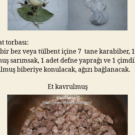
t torbası:
bir bez veya tülbent içine 7 tane karabiber, 1
uş sarımsak, 1 adet defne yaprağı ve 1 çimdi
lmuş biberiye konulacak, ağızı bağlanacak.
Et kavrulmuş