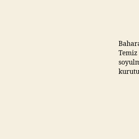
Bahara
Temiz 
soyulm
kurutu