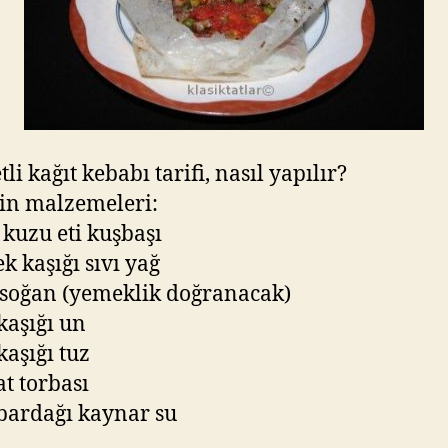
li kağıt kebabı tarifi, nasıl yapılır?
in malzemeleri:
. kuzu eti kuşbaşı
k kaşığı sıvı yağ
 soğan (yemeklik doğranacak)
 kaşığı un
 kaşığı tuz
t torbası
 bardağı kaynar su