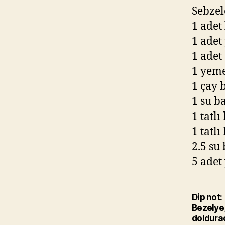
Sebzel
1 adet
1 adet
1 adet
1 yeme
1 çay 
1 su b
1 tatlı
1 tatlı
2.5 su
5 adet
Dip not:
Bezelye,
doldurac