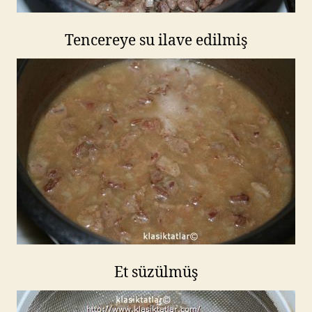
Tencereye su ilave edilmiş
Et süzülmüş