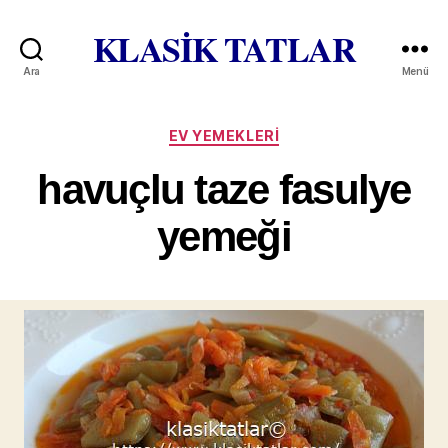
KLASİK TATLAR
Ara
Menü
Kategoriler
EV YEMEKLERI
havuçlu taze fasulye
yemeği