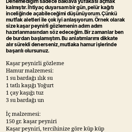
Denemediğim sadece baklava yufakası açmak
kalmıştır. İhtiyaç duyarsam bir gün, pelür kağıtı
inceliğinde açabileceğimi düşünüyorum. Çünkü
mutfak aletleri ile çok iyi anlaşıyorum. Örnek olarak
size kaşar peynirli gözlemenin adım adım
hazırlanmasından söz edeceğim. Bir zamanlar ben
de burdan başlamıştım. Bu anlatımlarımı dikkate
alır sürekli denerseniz, mutlaka hamur işlerinde
başarılı olursunuz.
Kaşar peynirli gözleme
Hamur malzemesi:
1 su bardağı ılık su
1 tatlı kaşığı Yoğurt
1 çay kaşığı tuz
3 su bardağı un
İç malzemesi:
150 gr. kaşar peyniri
Kaşar peyniri, tercihinize göre küp küp