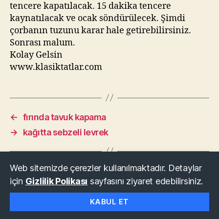
tencere kapatılacak. 15 dakika tencere
kaynatılacak ve ocak söndürülecek. Şimdi
çorbanın tuzunu karar hale getirebilirsiniz.
Sonrası malum.
Kolay Gelsin
www.klasiktatlar.com
←
fırında tavuk kapama
→
kağıtta sebzeli levrek
Web sitemizde çerezler kullanılmaktadır. Detaylar
için
Gizlilik Polikası
sayfasını ziyaret edebilirsiniz.
© 2026
KLASİK TATLAR
Yukarı
↑
KABUL ET