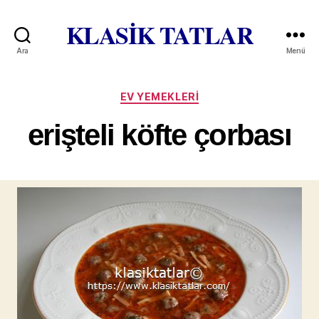
KLASİK TATLAR
Ara
Menü
Kategoriler
EV YEMEKLERI
erişteli köfte çorbası