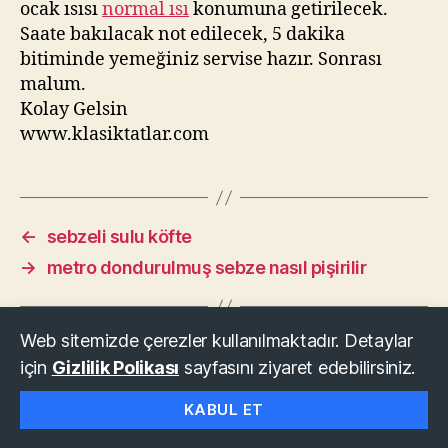
ocak ısısı
normal ısı
konumuna getirilecek.
Saate bakılacak not edilecek, 5 dakika
bitiminde yemeğiniz servise hazır. Sonrası
malum.
Kolay Gelsin
www.klasiktatlar.com
←
sebzeli sulu köfte
→
metro dondurulmuş sebze nasıl pişirilir
Web sitemizde çerezler kullanılmaktadır. Detaylar
için
Gizlilik Polikası
sayfasını ziyaret edebilirsiniz.
© 2026
KLASİK TATLAR
Yukarı
↑
KABUL ET