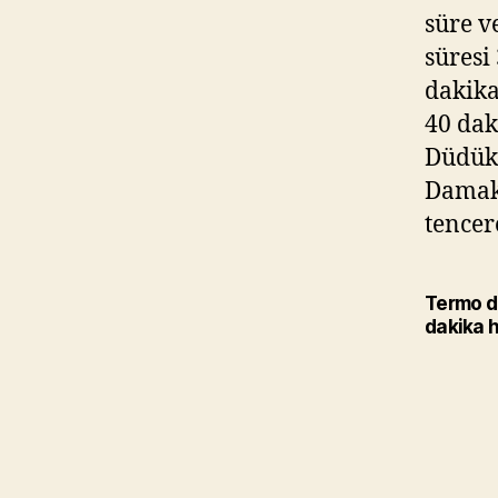
süre ve
süresi
dakika
40 dak
Düdükl
Damak 
tencer
Termo dü
dakika 