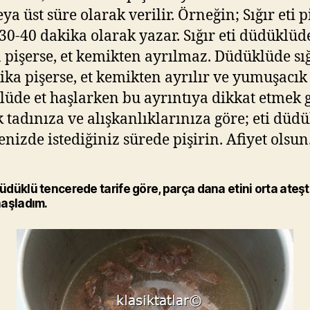
ya üst süre olarak verilir. Örneğin; Sığır eti 
 30-40 dakika olarak yazar. Sığır eti düdüklüd
 pişerse, et kemikten ayrılmaz. Düdüklüde sığ
ika pişerse, et kemikten ayrılır ve yumuşacık 
üde et haşlarken bu ayrıntıya dikkat etmek g
tadınıza ve alışkanlıklarınıza göre; eti düd
enizde istediğiniz sürede pişirin. Afiyet olsun
düklü tencerede tarife göre, parça dana etini orta ateş
haşladım.