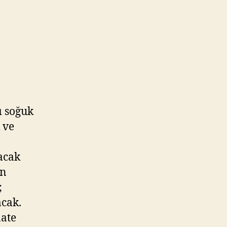
ı soğuk
 ve
acak
en
;
acak.
aate