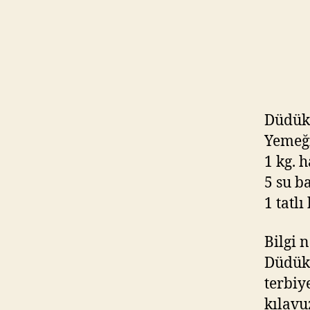
Düdükl
Yemeğ
1 kg. 
5 su ba
1 tatlı
Bilgi n
Düdükl
terbiy
kılavu