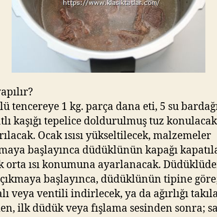
yapılır?
ü tencereye 1 kg. parça dana eti, 5 su bardağ
tatlı kaşığı tepelice doldurulmuş tuz konulacak
ırılacak. Ocak ısısı yükseltilecek, malzemeler
maya başlayınca düdüklünün kapağı kapatıl
k orta ısı konumuna ayarlanacak. Düdüklüd
çıkmaya başlayınca, düdüklünün tipine göre
ı veya ventili indirlecek, ya da ağırlığı takıl
en, ilk düdük veya fışlama sesinden sonra; s