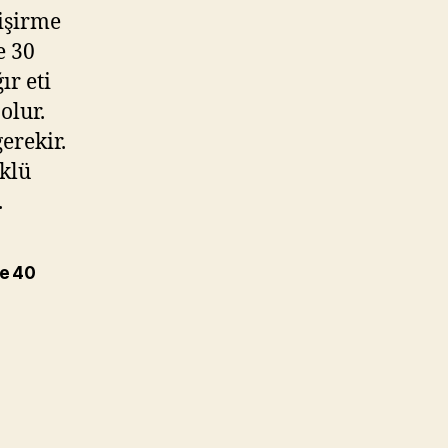
pişirme
e 30
ır eti
olur.
erekir.
üklü
.
te 40