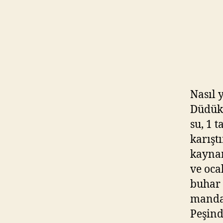
Nasıl 
Düdükl
su, 1 
karışt
kayna
ve oca
buhar 
mandal
Peşind