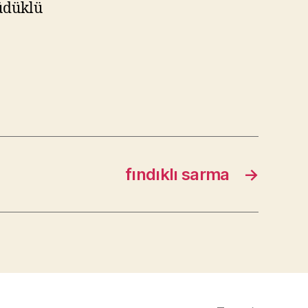
düdüklü
fındıklı sarma
→