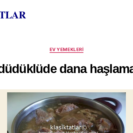
ATLAR
Kategoriler
EV YEMEKLERI
düdüklüde dana haşlam