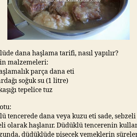
üde dana haşlama tarifi, nasıl yapılır?
in malzemeleri:
haşlamalık parça dana eti
rdağı soğuk su (1 litre)
 kaşığı tepelice tuz
otu:
ü tencerede dana veya kuzu eti sade, sebzeli
eli olarak haşlanır. Düdüklü tencerenin kull
zunda, düdüklüde pişecek yemeklerin süreler