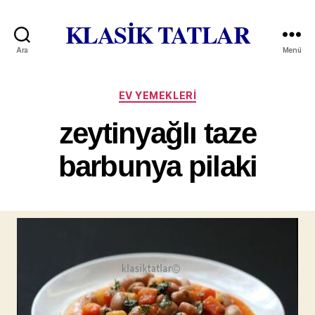
KLASİK TATLAR
Ara
Menü
Kategoriler
EV YEMEKLERI
zeytinyağlı taze
barbunya pilaki