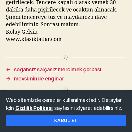
getirilecek. Tencere kapalı olarak yemek 30
dakika daha pişirilecek ve ocaktan alınacak.
Şimdi tencereye tuz ve maydanozu ilave
edebilirsiniz. Sonrası malum.
Kolay Gelsin
www.klasiktatlar.com
←
soğansız salçasız mercimek çorbası
→
mevsiminde enginar
Web sitemizde çerezler kullanılmaktadır. Detaylar
için
Gizlilik Polikası
sayfasını ziyaret edebilirsiniz.
© 2026
KLASİK TATLAR
Yukarı
↑
KABUL ET