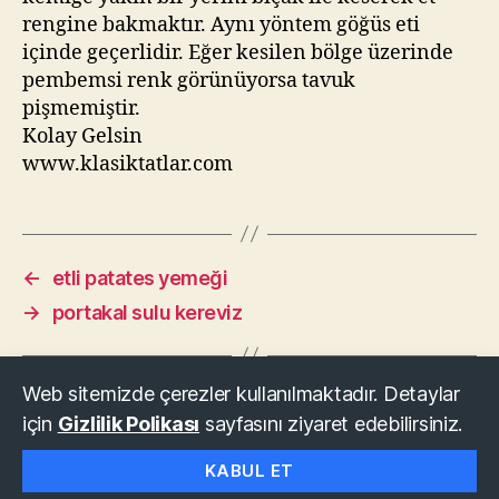
rengine bakmaktır. Aynı yöntem göğüs eti
içinde geçerlidir. Eğer kesilen bölge üzerinde
pembemsi renk görünüyorsa tavuk
pişmemiştir.
Kolay Gelsin
www.klasiktatlar.com
←
etli patates yemeği
→
portakal sulu kereviz
Web sitemizde çerezler kullanılmaktadır. Detaylar
için
Gizlilik Polikası
sayfasını ziyaret edebilirsiniz.
© 2026
KLASİK TATLAR
Yukarı
↑
KABUL ET