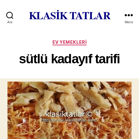
KLASİK TATLAR
Ara
Menü
Kategoriler
EV YEMEKLERI
sütlü kadayıf tarifi