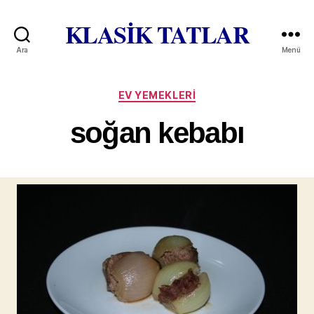
KLASİK TATLAR
Ara
Menü
Kategoriler
EV YEMEKLERI
soğan kebabı