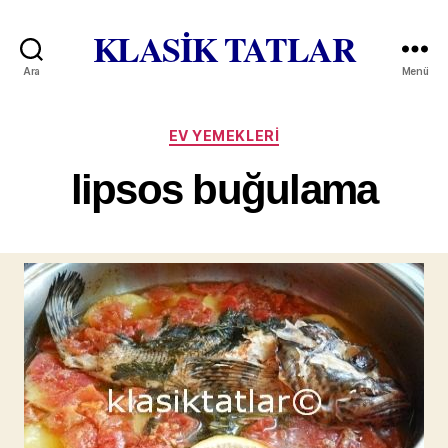
KLASİK TATLAR
Ara
Menü
Kategoriler
EV YEMEKLERI
lipsos buğulama