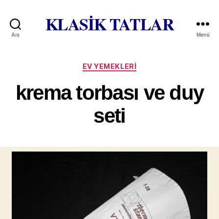
KLASİK TATLAR
Ara
Menü
Kategoriler
EV YEMEKLERI
krema torbası ve duy
seti