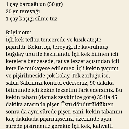
1 çay bardağı un (50 gr)
20 gr. tereyağı
1 çay kaşığı silme tuz
Bilgi notu:
İçli kek teflon tencerede ve kısık ateşte
pişirildi. Kekin içi, tereyağı ile kavrulmuş
buğday unu ile hazırlandı. İçli kek bilinen içli
ketelere benzesede, tat ve lezzet açısından içli
kete ile mukayese edilemez. İçli kekin yapımı
ve pişirilmeside çok kolay. Tek zorluğu ise,
sabır. Sabrınızı kontrol ederseniz, 90 dakika
bitiminde içli kekin lezzetini fark edersiniz. Bu
kekin tabanı (damak zevkinize göre) 35 ila 45
dakika arasında pişer. Üstü döndürüldükten
sonra da aynı sürede pişer. Yani, kekin tabanını
kaç dakikada pişirmişseniz, üzerinide aynı
sürede pişirmeniz gerekir. İçli kek, kahvaltı