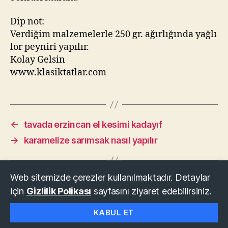
Dip not:
Verdiğim malzemelerle 250 gr. ağırlığında yağlı
lor peyniri yapılır.
Kolay Gelsin
www.klasiktatlar.com
←
tavada erzincan el kesimi kadayıf
→
karamelize sarımsak nasıl yapılır
Web sitemizde çerezler kullanılmaktadır. Detaylar
için
Gizlilik Polikası
sayfasını ziyaret edebilirsiniz.
© 2026
KLASİK TATLAR
Yukarı
↑
KABUL ET