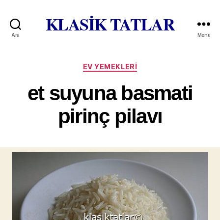
KLASİK TATLAR
Ara
Menü
Kategoriler
EV YEMEKLERI
et suyuna basmati
pirinç pilavı