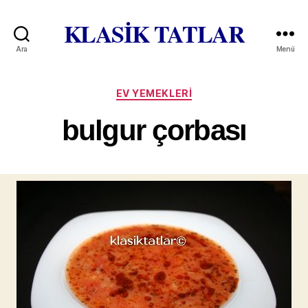
KLASİK TATLAR
Ara
Menü
Kategoriler
EV YEMEKLERI
bulgur çorbası