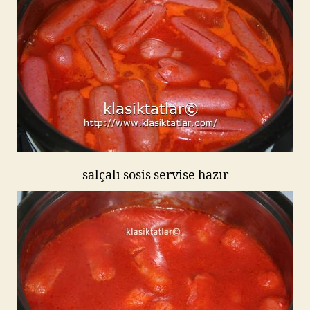
salçalı sosis servise hazır