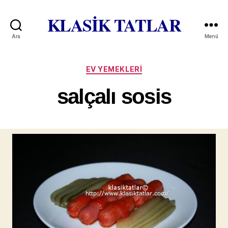
KLASİK TATLAR
Ara
Menü
Kategoriler
EV YEMEKLERI
salçalı sosis