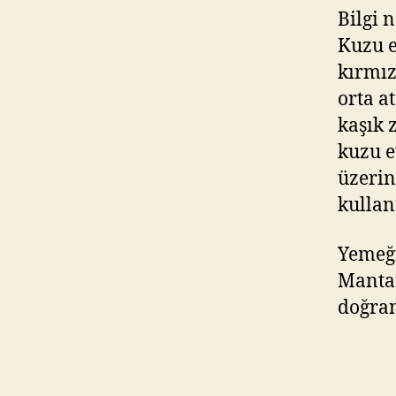
Bilgi n
Kuzu e
kırmız
orta at
kaşık 
kuzu e
üzerin
kullan
Yemeği
Mantar
doğra