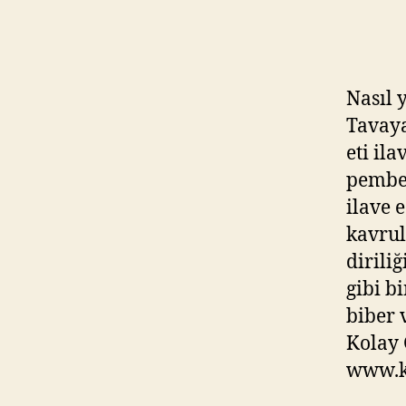
Nasıl 
Tavaya
eti ila
pembe
ilave 
kavrul
dirili
gibi b
biber 
Kolay 
www.kl