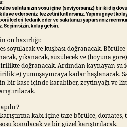
u:
ülce salatanızın sosu içine (seviyorsanız) bir iki diş dö
 ilave ederseniz lezzetini katlarsınız. Yapımı gayet kolay
börülceleri tedarik eder ve salatanızı yaparsanız memnu
z. Seçim sizin, kolay gelsin.
n ön hazırlığı:
s soyulacak ve kuşbaşı doğranacak. Börülce
nacak, yıkanacak, süzülecek ve (boyuna göre)
irilikte doğranacak. Ardından kaynayan su i
dirilikte) yumuşayıncaya kadar haşlanacak. S
çin bir kase içinde karabiber, zeytinyağı ve l
arıştırılacak.
yapılır?
 karıştırma kabı içine taze börülce, domates, t
 sosu konulacak ve bir güzel karıştırılacak.