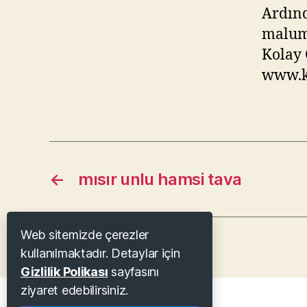
Ardınd
malum
Kolay 
www.kl
←
mısır unlu hamsi tava
Web sitemizde çerezler
kullanılmaktadır. Detaylar için
Gizlilik Polikası
sayfasını
ziyaret edebilirsiniz.