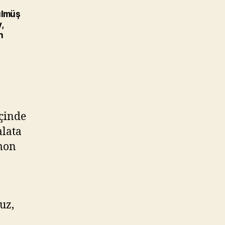
vülmüş
,
n
çinde
alata
imon
uz,