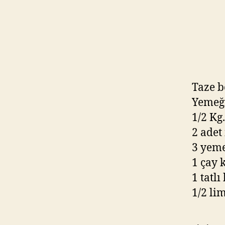
Taze bö
Yemeğ
1/2 Kg
2 adet
3 yeme
1 çay 
1 tatlı
1/2 li