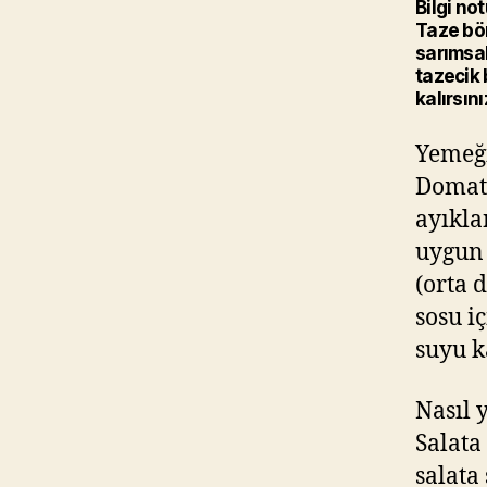
Bilgi not
Taze bör
sarımsak
tazecik 
kalırsını
Yemeği
Domate
ayıkla
uygun 
(orta 
sosu i
suyu k
Nasıl 
Salata
salata