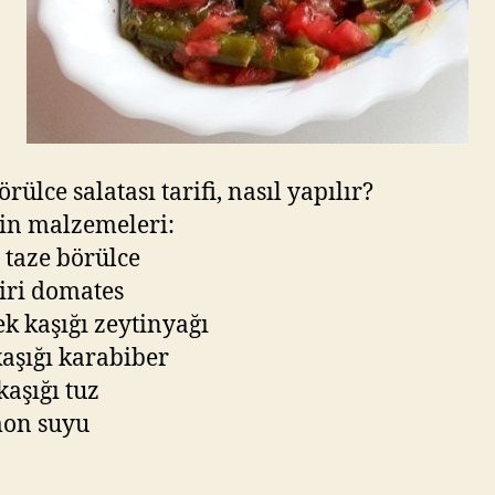
rülce salatası tarifi, nasıl yapılır?
in malzemeleri:
. taze börülce
 iri domates
k kaşığı zeytinyağı
kaşığı karabiber
 kaşığı tuz
mon suyu